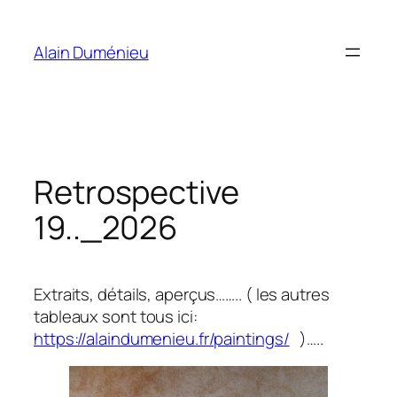
Aller
au
Alain Duménieu
contenu
Retrospective
19.._2026
Extraits, détails, aperçus…….. ( les autres
tableaux sont tous ici:
https://alaindumenieu.fr/paintings/
)…..