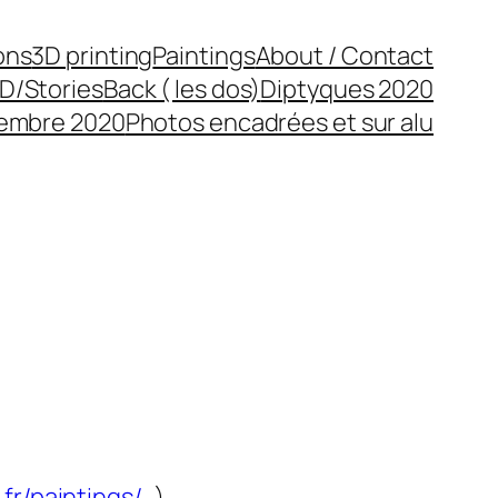
ons
3D printing
Paintings
About / Contact
D/Stories
Back ( les dos)
Diptyques 2020
cembre 2020
Photos encadrées et sur alu
fr/paintings/
)…..