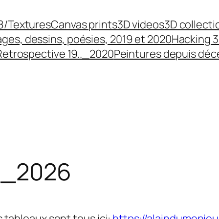
8/Textures
Canvas prints
3D videos
3D collecti
ges, dessins, poésies, 2019 et 2020
Hacking 3
Retrospective 19.._2020
Peintures depuis dé
.._2026
s tableaux sont tous ici:
https://alaindumenieu.