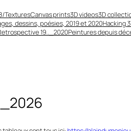
8/Textures
Canvas prints
3D videos
3D collecti
ges, dessins, poésies, 2019 et 2020
Hacking 3
Retrospective 19.._2020
Peintures depuis dé
.._2026
s tableaux sont tous ici:
https://alaindumenieu.