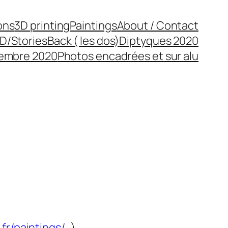
ons
3D printing
Paintings
About / Contact
D/Stories
Back ( les dos)
Diptyques 2020
cembre 2020
Photos encadrées et sur alu
fr/paintings/
)…..