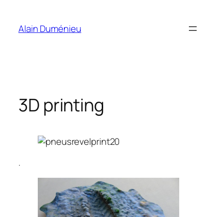
Aller
au
Alain Duménieu
contenu
3D printing
.