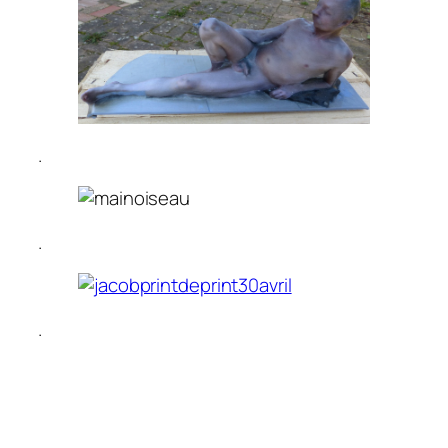
.
.
.