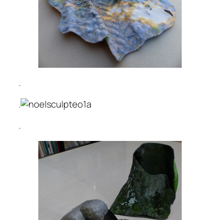
.
.
.