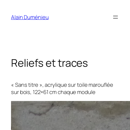
Aller
au
Alain Duménieu
contenu
Reliefs et traces
« Sans titre », acrylique sur toile marouflée
sur bois, 122×61 cm chaque module