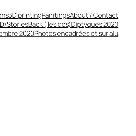
ons
3D printing
Paintings
About / Contact
D/Stories
Back ( les dos)
Diptyques 2020
cembre 2020
Photos encadrées et sur alu