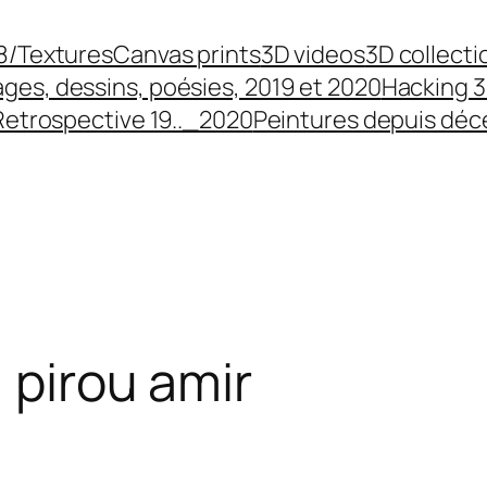
8/Textures
Canvas prints
3D videos
3D collecti
ges, dessins, poésies, 2019 et 2020
Hacking 3
Retrospective 19.._2020
Peintures depuis dé
, pirou amir