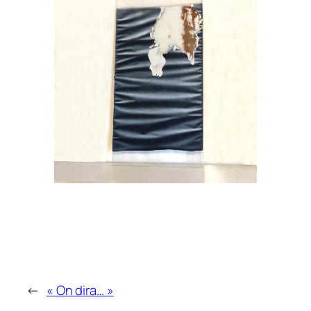
←
« On dira… »