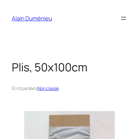
Aller
au
Alain Duménieu
contenu
Plis, 50x100cm
Écrit par
dans
Non classé