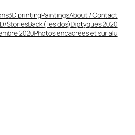
ons
3D printing
Paintings
About / Contact
D/Stories
Back ( les dos)
Diptyques 2020
cembre 2020
Photos encadrées et sur alu