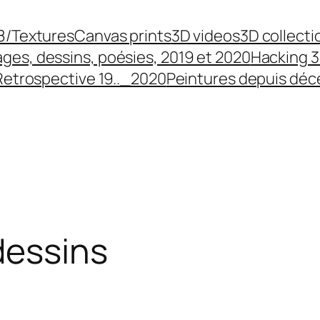
8/Textures
Canvas prints
3D videos
3D collecti
ges, dessins, poésies, 2019 et 2020
Hacking 3
Retrospective 19.._2020
Peintures depuis dé
dessins