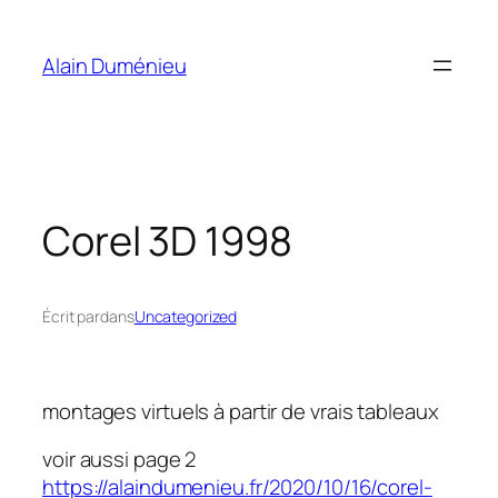
Aller
au
Alain Duménieu
contenu
Corel 3D 1998
Écrit par
dans
Uncategorized
montages virtuels à partir de vrais tableaux
voir aussi page 2
https://alaindumenieu.fr/2020/10/16/corel-