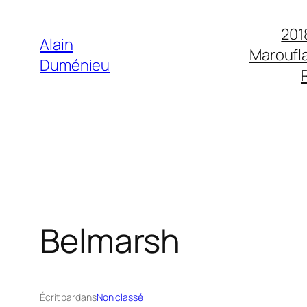
Aller
201
au
Alain
Maroufla
contenu
Duménieu
Belmarsh
Écrit par
dans
Non classé