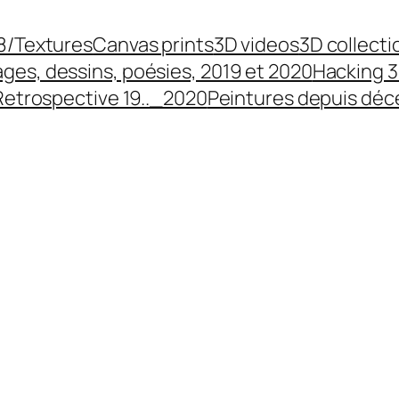
8/Textures
Canvas prints
3D videos
3D collecti
ges, dessins, poésies, 2019 et 2020
Hacking 3
Retrospective 19.._2020
Peintures depuis dé