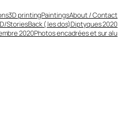
ons
3D printing
Paintings
About / Contact
D/Stories
Back ( les dos)
Diptyques 2020
cembre 2020
Photos encadrées et sur alu