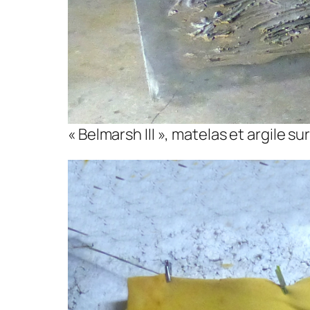
« Belmarsh III », matelas et argile s