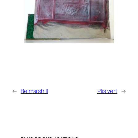
←
Belmarsh II
Plis vert
→