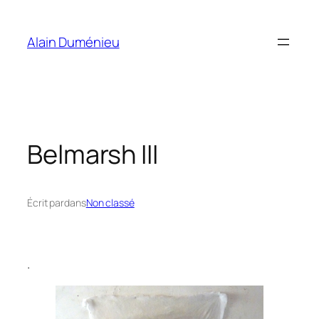
Aller
au
Alain Duménieu
contenu
Belmarsh III
Écrit par
dans
Non classé
.