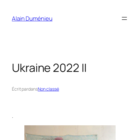
Aller
au
Alain Duménieu
contenu
Ukraine 2022 II
Écrit par
dans
Non classé
.