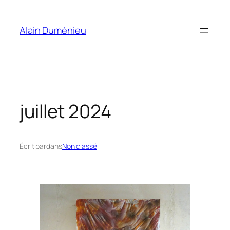
Aller
au
Alain Duménieu
contenu
juillet 2024
Écrit par
dans
Non classé