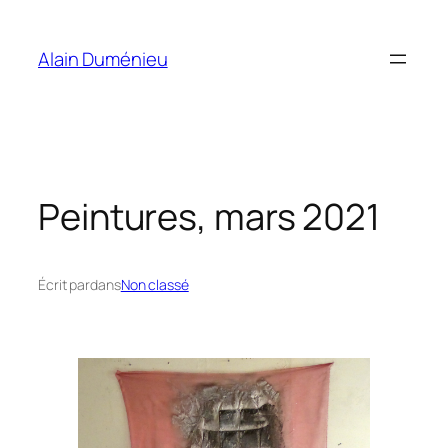
Aller
au
Alain Duménieu
contenu
Peintures, mars 2021
Écrit par
dans
Non classé