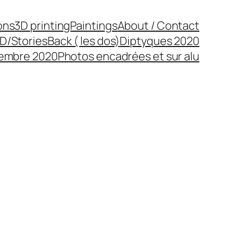
ons
3D printing
Paintings
About / Contact
D/Stories
Back ( les dos)
Diptyques 2020
cembre 2020
Photos encadrées et sur alu