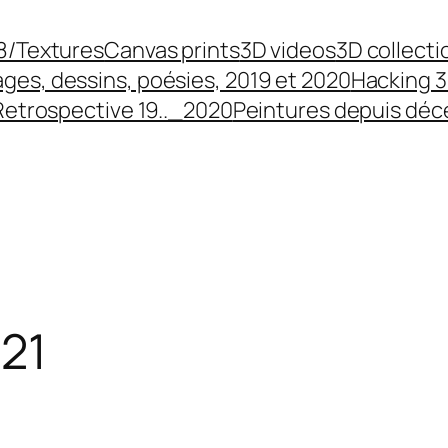
8/Textures
Canvas prints
3D videos
3D collecti
ges, dessins, poésies, 2019 et 2020
Hacking 3
Retrospective 19.._2020
Peintures depuis dé
021